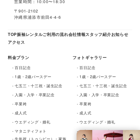
営業時間：10:00〜18:30
〒901-2102
沖縄県浦添市前田4-4-6
TOP
振袖レンタル
ご利用の流れ
会社情報
スタッフ紹介
お知らせ
アクセス
料金プラン
フォトギャラリー
- 百日記念
- 百日記念
- 1歳・2歳バースデー
- 1歳・2歳バースデー
- 七五三・十三祝・誕生記念
- 七五三・十三祝・誕生記念
- 入園・入学・卒業記念
- 入園・入学・卒業記念
- 卒業袴
- 卒業袴
- 成人式
- 成人式
- ウエディング・婚礼
- ウエディング・婚礼
- マタニティフォト
- マタニティフォト
- 生年祝（トゥシビー）・家族
- 生年祝（トゥシビー）・家族