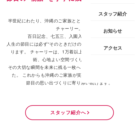
スタッフ紹介
半世紀にわたり、沖縄のご家族とともに歩んできたスタジオ
チャーリー。
お知らせ
百日記念、七五三、入園入学、成人式 —
人生の節目には必ず“そのときだけの表情”と“家族の想い”があ
アクセス
ります。 チャーリーは、1万着以上の衣装、確かな撮影技
術、心地よい空間づくりを通して、
その大切な瞬間を未来に残る一枚へと丁寧に仕上げてきまし
た。 これからも沖縄のご家族が笑顔になれる場所として
節目の思い出づくりに寄り添い続けます。
スタッフ紹介へ