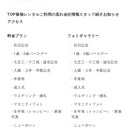
TOP
振袖レンタル
ご利用の流れ
会社情報
スタッフ紹介
お知らせ
アクセス
料金プラン
フォトギャラリー
- 百日記念
- 百日記念
- 1歳・2歳バースデー
- 1歳・2歳バースデー
- 七五三・十三祝・誕生記念
- 七五三・十三祝・誕生記念
- 入園・入学・卒業記念
- 入園・入学・卒業記念
- 卒業袴
- 卒業袴
- 成人式
- 成人式
- ウエディング・婚礼
- ウエディング・婚礼
- マタニティフォト
- マタニティフォト
- 生年祝（トゥシビー）・家族
- 生年祝（トゥシビー）・家族
写真
写真
- ニューボーン
- ニューボーン