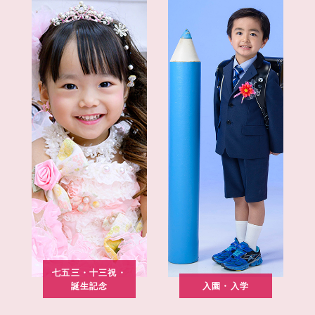
七五三・十三祝・
誕生記念
入園・入学