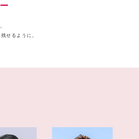
ー
。
に残せるように。