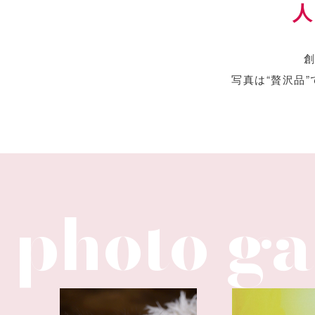
創
写真は“贅沢品”