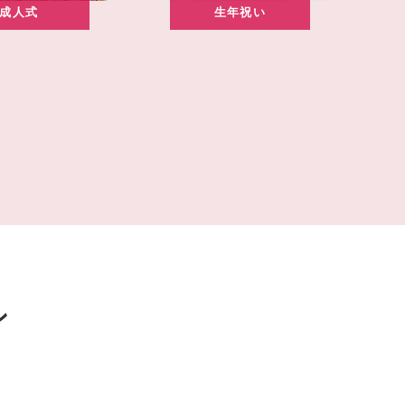
成人式
生年祝い
ン