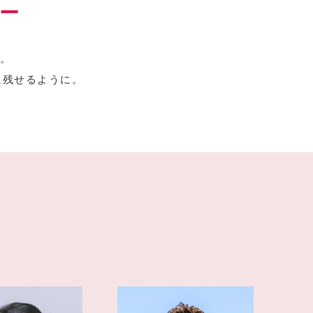
ー
。
に残せるように。