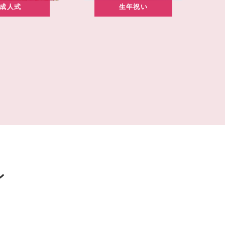
成人式
生年祝い
ン