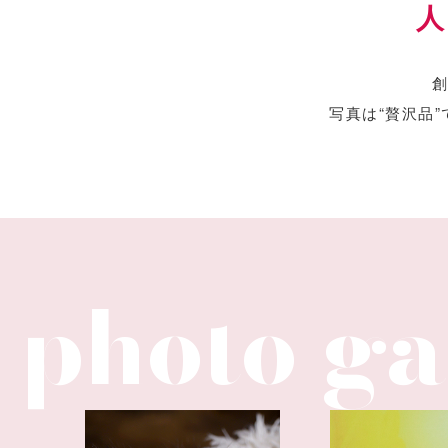
創
写真は“贅沢品”