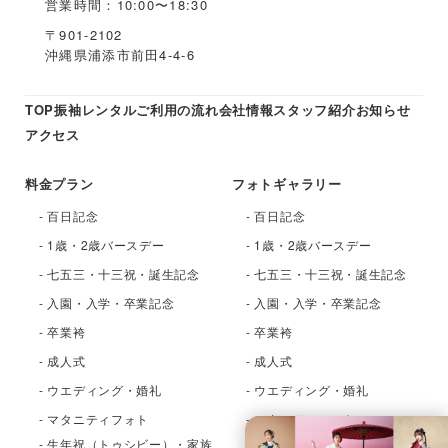
営業時間：10:00〜18:30
〒901-2102
沖縄県浦添市前田4-4-6
TOP
振袖レンタル
ご利用の流れ
会社情報
スタッフ紹介
お知らせ
アクセス
料金プラン
フォトギャラリー
- 百日記念
- 百日記念
- 1歳・2歳バースデー
- 1歳・2歳バースデー
- 七五三・十三祝・誕生記念
- 七五三・十三祝・誕生記念
- 入園・入学・卒業記念
- 入園・入学・卒業記念
- 卒業袴
- 卒業袴
- 成人式
- 成人式
- ウエディング・婚礼
- ウエディング・婚礼
- マタニティフォト
- マタニティフォト
- 生年祝（トゥシビー）・家族
- 生年祝（トゥシビー）・家族