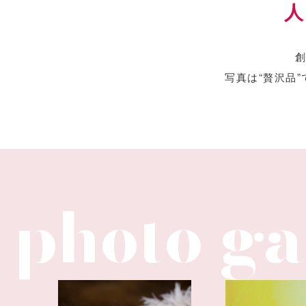
創
写真は“贅沢品”