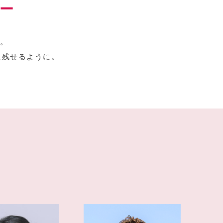
ー
。
に残せるように。