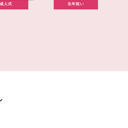
成人式
生年祝い
ン