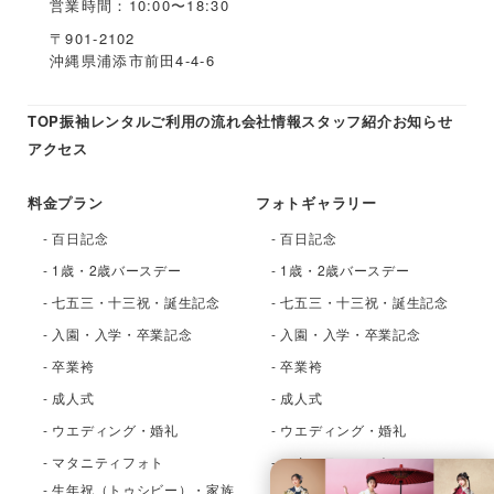
営業時間：10:00〜18:30
〒901-2102
沖縄県浦添市前田4-4-6
TOP
振袖レンタル
ご利用の流れ
会社情報
スタッフ紹介
お知らせ
アクセス
料金プラン
フォトギャラリー
- 百日記念
- 百日記念
- 1歳・2歳バースデー
- 1歳・2歳バースデー
- 七五三・十三祝・誕生記念
- 七五三・十三祝・誕生記念
- 入園・入学・卒業記念
- 入園・入学・卒業記念
- 卒業袴
- 卒業袴
- 成人式
- 成人式
- ウエディング・婚礼
- ウエディング・婚礼
- マタニティフォト
- マタニティフォト
- 生年祝（トゥシビー）・家族
- 生年祝（トゥシビー）・家族