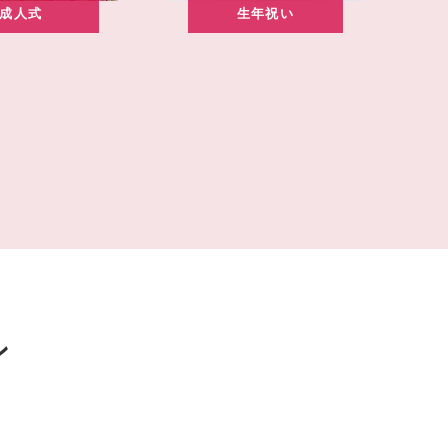
成人式
生年祝い
ン