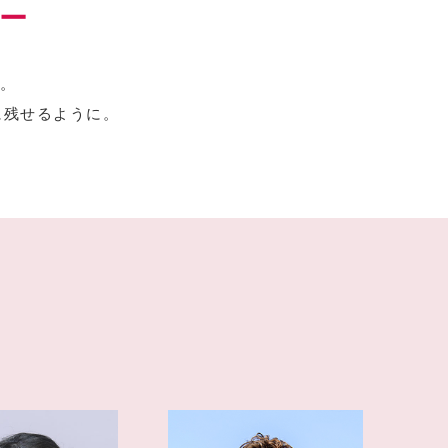
ー
。
に残せるように。