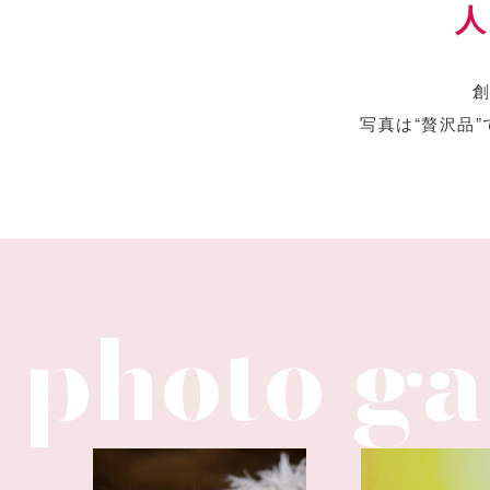
創
写真は“贅沢品”