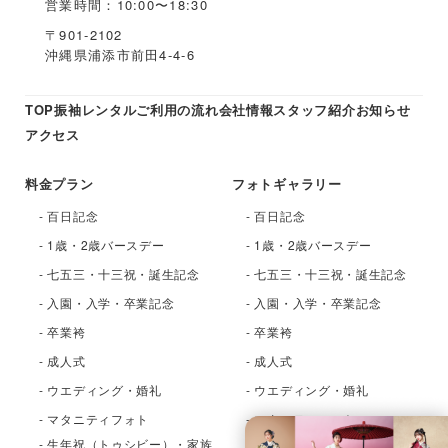
営業時間：10:00〜18:30
〒901-2102
沖縄県浦添市前田4-4-6
TOP
振袖レンタル
ご利用の流れ
会社情報
スタッフ紹介
お知らせ
アクセス
料金プラン
フォトギャラリー
- 百日記念
- 百日記念
- 1歳・2歳バースデー
- 1歳・2歳バースデー
- 七五三・十三祝・誕生記念
- 七五三・十三祝・誕生記念
- 入園・入学・卒業記念
- 入園・入学・卒業記念
- 卒業袴
- 卒業袴
- 成人式
- 成人式
- ウエディング・婚礼
- ウエディング・婚礼
- マタニティフォト
- マタニティフォト
- 生年祝（トゥシビー）・家族
- 生年祝（トゥシビー）・家族