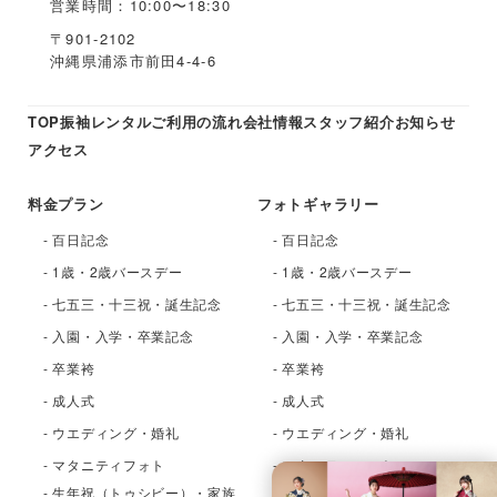
営業時間：10:00〜18:30
〒901-2102
沖縄県浦添市前田4-4-6
TOP
振袖レンタル
ご利用の流れ
会社情報
スタッフ紹介
お知らせ
アクセス
料金プラン
フォトギャラリー
- 百日記念
- 百日記念
- 1歳・2歳バースデー
- 1歳・2歳バースデー
- 七五三・十三祝・誕生記念
- 七五三・十三祝・誕生記念
- 入園・入学・卒業記念
- 入園・入学・卒業記念
- 卒業袴
- 卒業袴
- 成人式
- 成人式
- ウエディング・婚礼
- ウエディング・婚礼
- マタニティフォト
- マタニティフォト
- 生年祝（トゥシビー）・家族
- 生年祝（トゥシビー）・家族